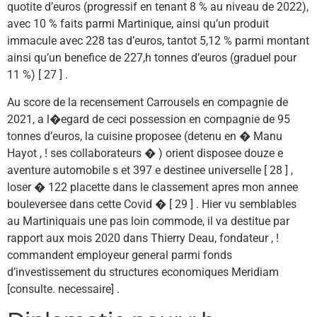
quotite d’euros (progressif en tenant 8 % au niveau de 2022),
avec 10 % faits parmi Martinique, ainsi qu’un produit
immacule avec 228 tas d’euros, tantot 5,12 % parmi montant
ainsi qu’un benefice de 227,h tonnes d’euros (graduel pour
11 %) [ 27 ] .
Au score de la recensement Carrousels en compagnie de
2021, a l�egard de ceci possession en compagnie de 95
tonnes d’euros, la cuisine proposee (detenu en � Manu
Hayot , ! ses collaborateurs � ) orient disposee douze e
aventure automobile s et 397 e destinee universelle [ 28 ] ,
loser � 122 placette dans le classement apres mon annee
bouleversee dans cette Covid � [ 29 ] . Hier vu semblables
au Martiniquais une pas loin commode, il va destitue par
rapport aux mois 2020 dans Thierry Deau, fondateur , !
commandent employeur general parmi fonds
d’investissement du structures economiques Meridiam
[consulte. necessaire] .