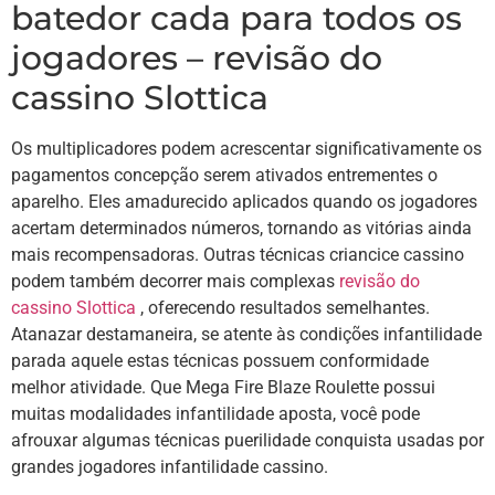
batedor cada para todos os
jogadores – revisão do
cassino Slottica
Os multiplicadores podem acrescentar significativamente os
pagamentos concepção serem ativados entrementes o
aparelho. Eles amadurecido aplicados quando os jogadores
acertam determinados números, tornando as vitórias ainda
mais recompensadoras. Outras técnicas criancice cassino
podem também decorrer mais complexas
revisão do
cassino Slottica
, oferecendo resultados semelhantes.
Atanazar destamaneira, se atente às condições infantilidade
parada aquele estas técnicas possuem conformidade
melhor atividade. Que Mega Fire Blaze Roulette possui
muitas modalidades infantilidade aposta, você pode
afrouxar algumas técnicas puerilidade conquista usadas por
grandes jogadores infantilidade cassino.