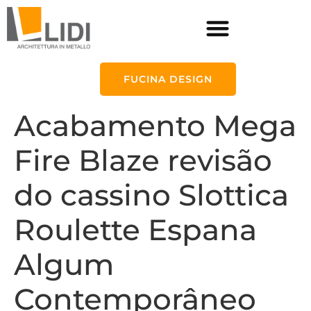
FUCINA DESIGN
Acabamento Mega
Fire Blaze revisão
do cassino Slottica
Roulette Espana
Algum
Contemporâneo