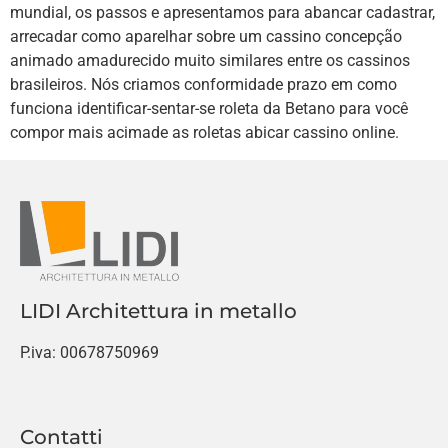
mundial, os passos e apresentamos para abancar cadastrar,
arrecadar como aparelhar sobre um cassino concepção
animado amadurecido muito similares entre os cassinos
brasileiros. Nós criamos conformidade prazo em como
funciona identificar-sentar-se roleta da Betano para você
compor mais acimade as roletas abicar cassino online.
LIDI Architettura in metallo
P.iva: 00678750969
Contatti