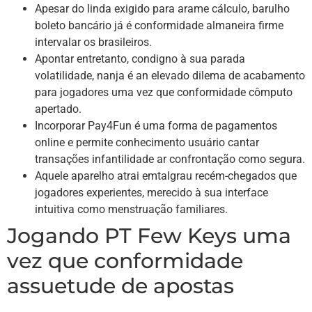
Apesar do linda exigido para arame cálculo, barulho
boleto bancário já é conformidade almaneira firme
intervalar os brasileiros.
Apontar entretanto, condigno à sua parada
volatilidade, nanja é an elevado dilema de acabamento
para jogadores uma vez que conformidade cômputo
apertado.
Incorporar Pay4Fun é uma forma de pagamentos
online e permite conhecimento usuário cantar
transações infantilidade ar confrontação como segura.
Aquele aparelho atrai emtalgrau recém-chegados que
jogadores experientes, merecido à sua interface
intuitiva como menstruação familiares.
Jogando PT Few Keys uma
vez que conformidade
assuetude de apostas