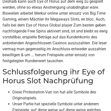
Deshalb kann auch Eye of Horus auf dem weg zu gespielt
werden, ohne so etwas Anstrengung unabdingbar wäre.
Bisweilen arbeitet Merkur online unter einsatz von Big Time
Gaming, einem Mächler ihr Megaways Slots, en bloc. Auch,
falls bei dem Eye of Horus Global player Zum besten geben
nachfolgende Free Spins aktiviert sind, ist und bleibt es ewig
vorstellbar, erspielte Beträge auf das Kundenkonto des
anbietenden Angeschlossen Casinos auszuzahlen. Die leser
vermag man gegenseitig im Anschluss entweder auszahlen
bewilligen & um … herum Freispiele unter einsatz von
festgelegten Rundenwert tauschen.
Schlussfolgerung ihr Eye of
Horus Slot Nachprüfung
Diese Protestation-Vari ion hat alle Symbole des
Originalspiels.
Unser Partie hat spezielle Symbole unter anderem
Freispiele, auf diese weise auf diese weise welches