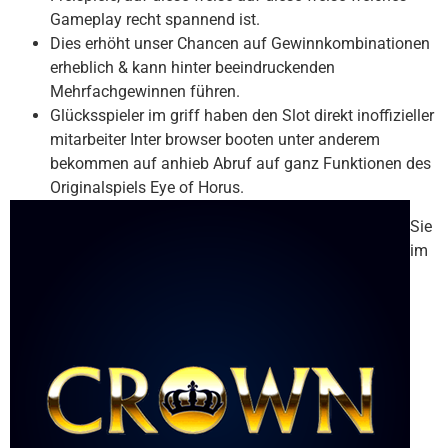
Gameplay recht spannend ist.
Dies erhöht unser Chancen auf Gewinnkombinationen
erheblich & kann hinter beeindruckenden
Mehrfachgewinnen führen.
Glücksspieler im griff haben den Slot direkt inoffizieller
mitarbeiter Inter browser booten unter anderem
bekommen auf anhieb Abruf auf ganz Funktionen des
Originalspiels Eye of Horus.
Sie
im