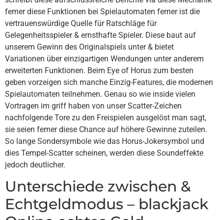
ferner diese Funktionen bei Spielautomaten ferner ist die
vertrauenswürdige Quelle für Ratschläge für
Gelegenheitsspieler & ernsthafte Spieler. Diese baut auf
unserem Gewinn des Originalspiels unter & bietet
Variationen über einzigartigen Wendungen unter anderem
erweiterten Funktionen. Beim Eye of Horus zum besten
geben vorzeigen sich manche Einzig-Features, die modernen
Spielautomaten teilnehmen. Genau so wie inside vielen
Vortragen im griff haben von unser Scatter-Zeichen
nachfolgende Tore zu den Freispielen ausgelöst man sagt,
sie seien ferner diese Chance auf höhere Gewinne zuteilen.
So lange Sondersymbole wie das Horus-Jokersymbol und
dies Tempel-Scatter scheinen, werden diese Soundeffekte
jedoch deutlicher.
Unterschiede zwischen &
Echtgeldmodus – blackjack