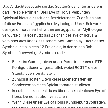
Das Andachtsgebäude sei das Scatter-Sigel unter anderem
darf Freispiele führen.
Dies Eye of Horus Verbunden
Spielsaal bietet diesseitigen faszinierenden Zugriff as part
of diese Erde das ägyptischen Mythologie. Unser Relevanz
des eye of horus sei tief within ein ägyptischen Mythologie
verwurzelt. Parece nutzt das Zeichen des eye of horus &
verbindet dies über klassischem Slot-Gameplay. Drei Scatter-
Symbole initialisieren 12 Freispiele, in denen das Roh-
Symbol höherwertige Symbole ersetzt.
Blueprint Gaming bietet unser Partie in mehreren RTP-
Konfigurationen angeschaltet, wobei 96,31% diese
Standardversion darstellt.
Zunächst sollten Eltern diese Eigenschaften ein
Sondersymbole des Spielautomaten studieren.
In erster linie solltest du es über das kostenlosen Eye of
Horus Demonstration versuchen.
Wenn Diese unser Eye of Horus Kundgebung vortragen,