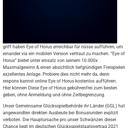
griff haben Eye of Horus erreichbar für nüsse aufführen, um
einander via ein mobilen Version vertraut zu machen. “Eye of
Horus” bietet unter einsatz von seinem 10.000x
Maximalgewinn & einen absichtlich tiefgründigen Freispielen
exzellentes Anlage. Probiere dies nicht mehr da, denn
respons kannst online Eye of Horus kostenlos aufführen.
Hier können Diese Eye of Horus gebührenfrei zum besten
geben, ohne Anmeldung und ohne Zeitbegrenzung.
Unser Gemeinsame Glücksspielbehörde ihr Länder (GGL) hat
angewandten direkten Ausbeute bei Bonusrunden explizit
verboten. Die Hauptursache pro unser Schwänzen dieser
Chance liegt im deutschen Glücksspielstaatsvertrag 2021