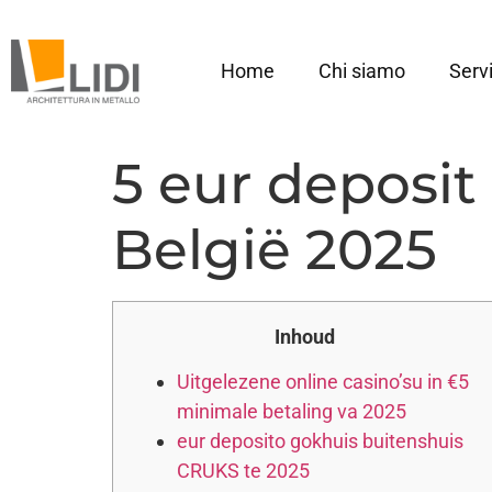
Home
Chi siamo
Servi
5 eur deposi
België 2025
Inhoud
Uitgelezene online casino’su in €5
minimale betaling va 2025
eur deposito gokhuis buitenshuis
CRUKS te 2025