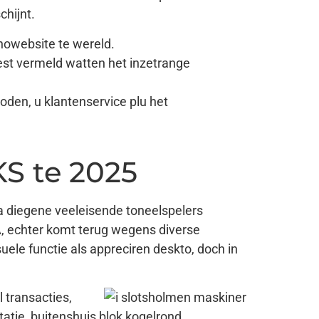
chijnt.
owebsite te wereld.
est vermeld watten het inzetrange
oden, u klantenservice plu het
S te 2025
ia diegene veeleisende toneelspelers
A, echter komt terug wegens diverse
uele functie als appreciren deskto, doch in
 transacties,
tatie, buitenshuis blok kogelrond