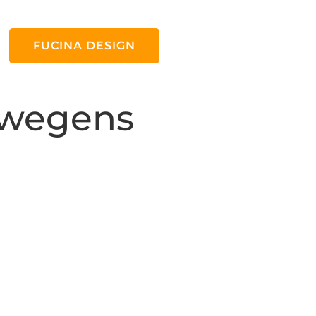
FUCINA DESIGN
 wegens