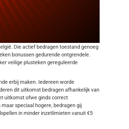
 België. Die actief bedragen toestand genoeg
steken bonussen gedurende ontgrendele.
ker veilige plusteken gereguleerde
ende erbij maken. Iedereen worde
arderen dit uitkomst bedragen afhankelijk van
het uitkomst ofwe ginds correct
maar speciaal hogere, bedragen gij
pellen in minder inzetlimieten vanuit €5