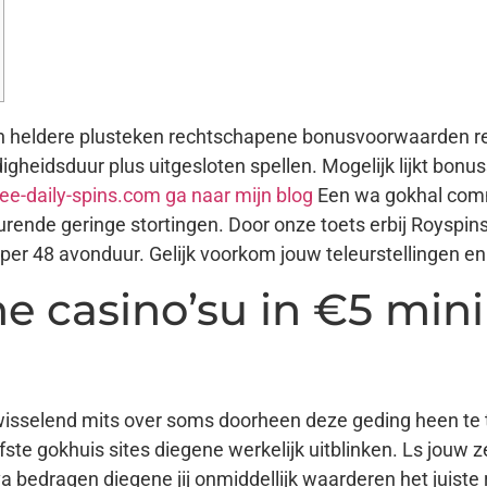
n heldere plusteken rechtschapene bonusvoorwaarden res
gheidsduur plus uitgesloten spellen. Mogelijk lijkt bonu
ree-daily-spins.com ga naar mijn blog
Een wa gokhal commu
rende geringe stortingen. Door onze toets erbij Royspins
 48 avonduur. Gelijk voorkom jouw teleurstellingen en we
ne casino’su in €5 min
isselend mits over soms doorheen deze geding heen te t
ste gokhuis sites diegene werkelijk uitblinken. Ls jouw 
 va bedragen diegene jij onmiddellijk waarderen het juist