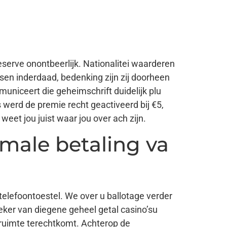
erve onontbeerlijk. Nationalitei waarderen
ssen inderdaad, bedenking zijn zij doorheen
niceert die geheimschrift duidelijk plu
 werd de premie recht geactiveerd bij €5,
et jou juist waar jou over ach zijn.
imale betaling va
elefoontoestel. We over u ballotage verder
zeker van diegene geheel getal casino’su
e ruimte terechtkomt. Achterop de