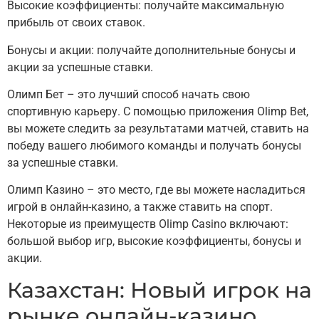
Высокие коэффициенты: получайте максимальную
прибыль от своих ставок.
Бонусы и акции: получайте дополнительные бонусы и
акции за успешные ставки.
Олимп Бет – это лучший способ начать свою
спортивную карьеру. С помощью приложения Olimp Bet,
вы можете следить за результатами матчей, ставить на
победу вашего любимого команды и получать бонусы
за успешные ставки.
Олимп Казино – это место, где вы можете насладиться
игрой в онлайн-казино, а также ставить на спорт.
Некоторые из преимуществ Olimp Casino включают:
большой выбор игр, высокие коэффициенты, бонусы и
акции.
Казахстан: Новый игрок на
рынке онлайн-казино