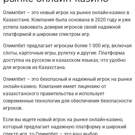
Олимпбет – это новый игрок на рынке онлайн-казино в
Казахстане. Компания была основана в 2020 году и уже
успела завоевать доверие игроков своей надежной
платформой и широким спектром игр.
Олимпбет предлагает игрокам более 1 000 игр, включая
слоты, карточные игры, рулетку и другие. Платформа
доступна на русском и казахском языках, что удобно
для игроков из Казахстана.
Олимпбет – это безопасный и надежный игрок на рынке
онлайн-казино. Компания имеет лицензию от
казахстанского правительства и использует
современные технологии для обеспечения безопасности
игроков.
Если вы ищете новый игрок на рынке онлайн-казино,
который предлагает надежную платформу и широкий
спектр игр, то Олимпбет – это ваш выбор.