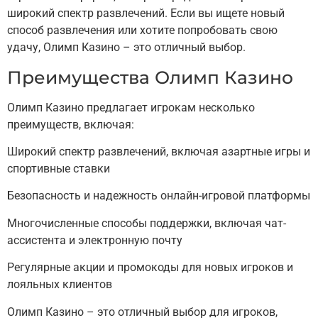
широкий спектр развлечений. Если вы ищете новый
способ развлечения или хотите попробовать свою
удачу, Олимп Казино – это отличный выбор.
Преимущества Олимп Казино
Олимп Казино предлагает игрокам несколько
преимуществ, включая:
Широкий спектр развлечений, включая азартные игры и
спортивные ставки
Безопасность и надежность онлайн-игровой платформы
Многочисленные способы поддержки, включая чат-
ассистента и электронную почту
Регулярные акции и промокоды для новых игроков и
лояльных клиентов
Олимп Казино – это отличный выбор для игроков,