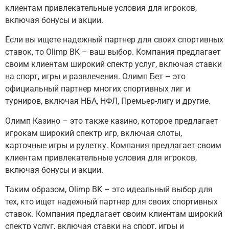
клиентам привлекательные условия для игроков,
включая бонусы и акции.
Если вы ищете надежный партнер для своих спортивных
ставок, то Olimp BK – ваш выбор. Компания предлагает
своим клиентам широкий спектр услуг, включая ставки
на спорт, игры и развлечения. Олимп Бет – это
официальный партнер многих спортивных лиг и
турниров, включая НБА, НФЛ, Премьер-лигу и другие.
Олимп Казино – это также казино, которое предлагает
игрокам широкий спектр игр, включая слоты,
карточные игры и рулетку. Компания предлагает своим
клиентам привлекательные условия для игроков,
включая бонусы и акции.
Таким образом, Olimp BK – это идеальный выбор для
тех, кто ищет надежный партнер для своих спортивных
ставок. Компания предлагает своим клиентам широкий
спектр услуг, включая ставки на спорт, игры и