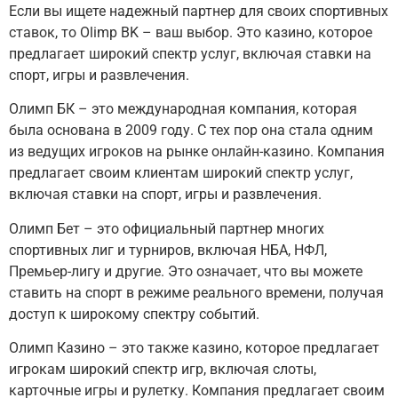
Если вы ищете надежный партнер для своих спортивных
ставок, то Olimp BK – ваш выбор. Это казино, которое
предлагает широкий спектр услуг, включая ставки на
спорт, игры и развлечения.
Олимп БК – это международная компания, которая
была основана в 2009 году. С тех пор она стала одним
из ведущих игроков на рынке онлайн-казино. Компания
предлагает своим клиентам широкий спектр услуг,
включая ставки на спорт, игры и развлечения.
Олимп Бет – это официальный партнер многих
спортивных лиг и турниров, включая НБА, НФЛ,
Премьер-лигу и другие. Это означает, что вы можете
ставить на спорт в режиме реального времени, получая
доступ к широкому спектру событий.
Олимп Казино – это также казино, которое предлагает
игрокам широкий спектр игр, включая слоты,
карточные игры и рулетку. Компания предлагает своим