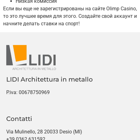
Низкая комиссия
Если вы еще не зарегистрированы на сайте Olimp Casino,
то это лучшее время для этого. Создайте свой аккаунт и
начните делать ставки на спорт!
LIDI Architettura in metallo
P.iva: 00678750969
Contatti
Via Mulinello, 28 20033 Desio (MI)
+39 0362 631592