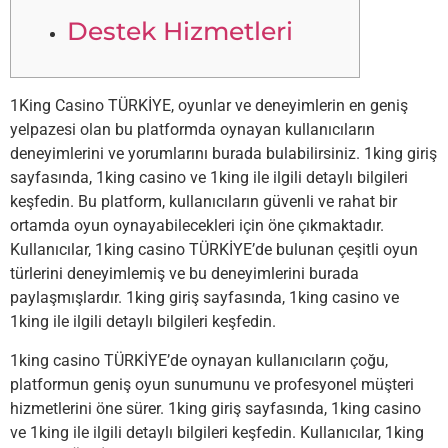
Destek Hizmetleri
1King Casino TÜRKİYE, oyunlar ve deneyimlerin en geniş
yelpazesi olan bu platformda oynayan kullanıcıların
deneyimlerini ve yorumlarını burada bulabilirsiniz. 1king giriş
sayfasında, 1king casino ve 1king ile ilgili detaylı bilgileri
keşfedin. Bu platform, kullanıcıların güvenli ve rahat bir
ortamda oyun oynayabilecekleri için öne çıkmaktadır.
Kullanıcılar, 1king casino TÜRKİYE’de bulunan çeşitli oyun
türlerini deneyimlemiş ve bu deneyimlerini burada
paylaşmışlardır. 1king giriş sayfasında, 1king casino ve
1king ile ilgili detaylı bilgileri keşfedin.
1king casino TÜRKİYE’de oynayan kullanıcıların çoğu,
platformun geniş oyun sunumunu ve profesyonel müşteri
hizmetlerini öne sürer. 1king giriş sayfasında, 1king casino
ve 1king ile ilgili detaylı bilgileri keşfedin. Kullanıcılar, 1king