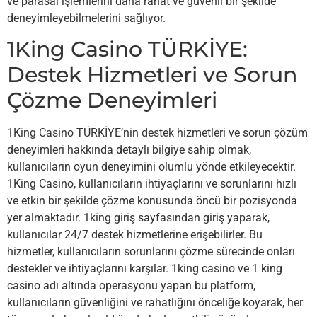
ve parasal işlemlerini daha rahat ve güvenli bir şekilde
deneyimleyebilmelerini sağlıyor.
1King Casino TÜRKİYE:
Destek Hizmetleri ve Sorun
Çözme Deneyimleri
1King Casino TÜRKİYE’nin destek hizmetleri ve sorun çözüm
deneyimleri hakkında detaylı bilgiye sahip olmak,
kullanıcıların oyun deneyimini olumlu yönde etkileyecektir.
1King Casino, kullanıcıların ihtiyaçlarını ve sorunlarını hızlı
ve etkin bir şekilde çözme konusunda öncü bir pozisyonda
yer almaktadır. 1king giriş sayfasından giriş yaparak,
kullanıcılar 24/7 destek hizmetlerine erişebilirler. Bu
hizmetler, kullanıcıların sorunlarını çözme sürecinde onları
destekler ve ihtiyaçlarını karşılar. 1king casino ve 1 king
casino adı altında operasyonu yapan bu platform,
kullanıcıların güvenliğini ve rahatlığını önceliğe koyarak, her