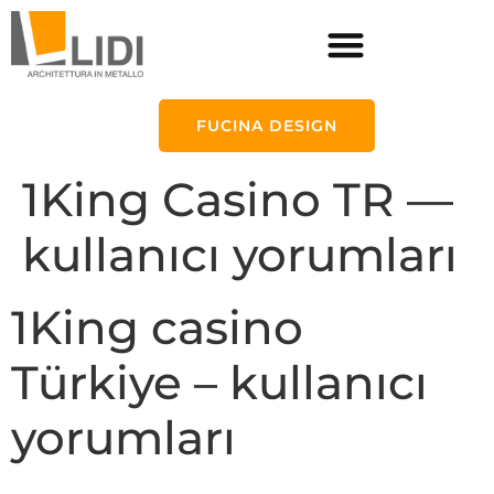
FUCINA DESIGN
1King Casino TR —
kullanıcı yorumları
1King casino
Türkiye – kullanıcı
yorumları