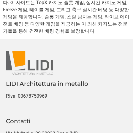
다. 이 사이트는 TopX 카지노 슬롯 게임, 실시간 카지노 게임,
Freeze 게임, 테이블 게임, 그리고 축구 실시간 베팅 등 다양한
게임을 제공합니다. 슬롯 게임, 스릴 넘치는 게임, 라이브 에이
전트 베팅 등 다양한 게임을 제공하는 이 최신 카지노는 전문
가들을 통해 건전한 베팅 경험을 보장합니다.
LIDI Architettura in metallo
P.iva: 00678750969
Contatti