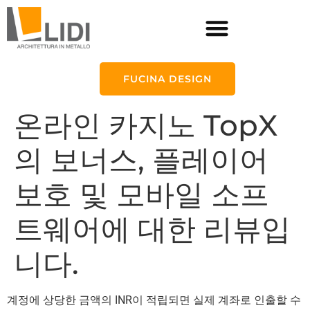
FUCINA DESIGN
온라인 카지노 TopX
의 보너스, 플레이어
보호 및 모바일 소프
트웨어에 대한 리뷰입
니다.
계정에 상당한 금액의 INR이 적립되면 실제 계좌로 인출할 수