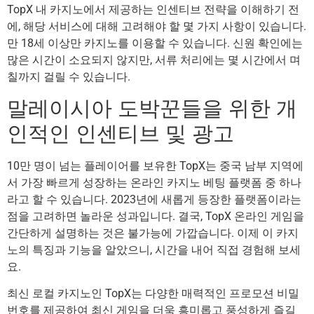
TopX 내 카지노에서 제공하는 인센티브 전략을 이해하기 전
에, 해당 서비스에 대해 고려해야 할 몇 가지 사항이 있습니다.
만 18세 이상만 카지노를 이용할 수 있습니다. 신원 확인에는
많은 시간이 소요되지 않지만, 서류 처리에는 몇 시간에서 며
칠까지 걸릴 수 있습니다.
말레이시아 도박꾼들을 위한 개
인적인 인센티브 및 광고
10만 명이 넘는 플레이어를 보유한 TopX는 중국 남부 지역에
서 가장 빠르게 성장하는 온라인 카지노 베팅 플랫폼 중 하나
라고 할 수 있습니다. 2023년에 새롭게 등장한 플랫폼이라는
점을 고려하면 놀라운 성과입니다. 결국, TopX 온라인 게임을
간단하게 설명하는 것은 불가능에 가깝습니다. 이제 이 카지
노의 특징과 기능을 알았으니, 시간을 내어 직접 경험해 보세
요.
최신 로컬 카지노인 TopX는 다양한 매력적인 프로모션 비밀
번호를 제공하여 최신 게임을 더욱 흥미롭고 풍성하게 즐길