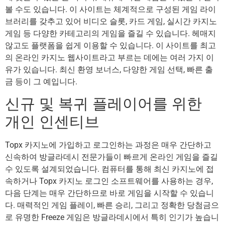
볼 수도 있습니다. 이 사이트는 체계적으로 구성된 게임 라이
브러리를 갖추고 있어 비디오 슬롯, 카드 게임, 실시간 카지노
게임 등 다양한 카테고리의 게임을 즐길 수 있습니다. 헤매지
않고도 플랫폼을 쉽게 이용할 수 있습니다. 이 사이트를 최고
의 온라인 카지노 웹사이트라고 부르는 데에는 여러 가지 이
유가 있습니다. 최신 환영 보너스, 다양한 게임 선택, 빠른 출
금 등이 그 예입니다.
신규 및 복귀 플레이어를 위한
개인 인센티브
Topx 카지노에 가입하고 로그인하는 과정은 매우 간단하고
신속하여 방글라데시 전문가들이 빠르게 온라인 게임을 즐길
수 있도록 설계되었습니다. 컴퓨터를 통해 최신 카지노에 접
속하거나 Topx 카지노 로그인 소프트웨어를 사용하는 경우,
다음 단계는 매우 간단하므로 바로 게임을 시작할 수 있습니
다. 매력적인 게임 플레이, 빠른 승리, 그리고 정확한 당첨금으
로 유명한 Freeze 게임은 방글라데시에서 특히 인기가 높습니