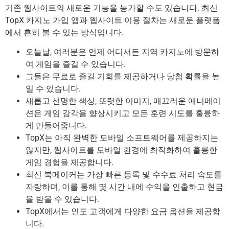
기존 웹사이트의 새로운 기능을 능가할 수도 있습니다. 최신
TopX 카지노 가입 앱과 웹사이트 이용 절차는 새로운 플랫폼
에서 흔히 볼 수 있는 방식입니다.
오늘날, 여러분은 언제 어디서든 지역 카지노에 방문하
여 게임을 즐길 수 있습니다.
그들은 무료로 즐길 기회를 제공하거나 당첨 확률을 높
일 수 있습니다.
새롭고 선명한 색상, 또렷한 이미지, 매끄러운 애니메이
션은 게임 감각을 향상시키고 모든 훈련 시도를 훌륭하
게 만들어줍니다.
TopX는 아직 완벽한 모바일 소프트웨어를 제공하지는
않지만, 웹사이트를 모바일 환경에 최적화하여 훌륭한
게임 경험을 제공합니다.
최신 북메이커는 가장 빠른 등록 및 수수료 처리 속도를
자랑하며, 이를 통해 몇 시간 내에 수익을 인출하고 현금
을 받을 수 있습니다.
TopX에서는 인도 고객에게 다양한 요금 옵션을 제공합
니다.