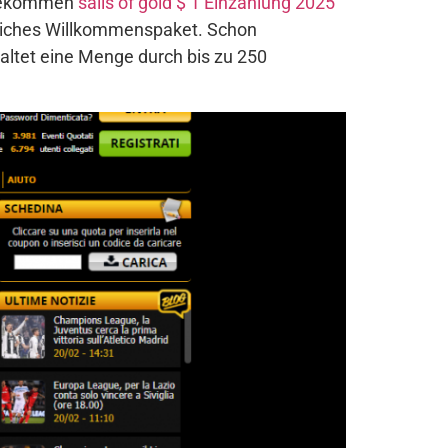
e bekommen
sails of gold $ 1 Einzahlung 2025
reiches Willkommenspaket. Schon
haltet eine Menge durch bis zu 250