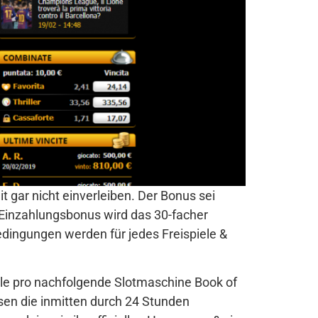
gar nicht einverleiben. Der Bonus sei
 Einzahlungsbonus wird das 30-facher
ingungen werden für jedes Freispiele &
ele pro nachfolgende Slotmaschine Book of
sen die inmitten durch 24 Stunden