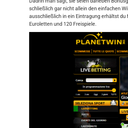
Dadrin man sagt, sie seien daneben Bonus
schließlich gar nicht allein den einfache
ausschließlich in ein Eintragung erhältst d
Euroletten und 120 Freispiele.