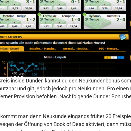
eis inside Dunder, kannst du den Neukundenbonus somit 
nutzbar und gilt jedoch jedoch pro Neukunden. Pro einen
erner Provision befohlen. Nachfolgende Dunder Bonusbed
k bekommt man denn Neukunde eingangs früher 20 Freispi
wegen der Öffnung von Book of Dead aktiviert, dann müs