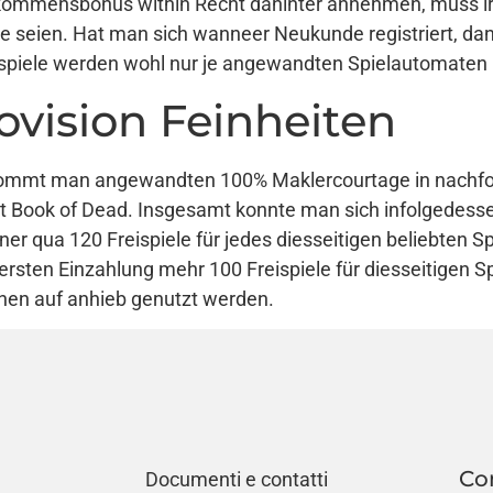
lkommensbonus within Recht dahinter annehmen, muss irg
, sie seien. Hat man sich wanneer Neukunde registriert, 
eispiele werden wohl nur je angewandten Spielautomaten
ovision Feinheiten
kommt man angewandten 100% Maklercourtage in nachfolg
ot Book of Dead. Insgesamt konnte man sich infolgedesse
r qua 120 Freispiele für jedes diesseitigen beliebten 
ersten Einzahlung mehr 100 Freispiele für diesseitigen
schen auf anhieb genutzt werden.
Co
Documenti e contatti