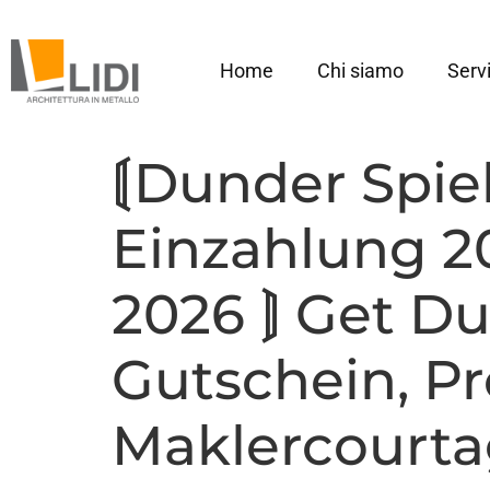
Home
Chi siamo
Servi
⟬Dunder Spiels
Einzahlung 2
2026 ⟭ Get D
Gutschein, Pr
Maklercourta