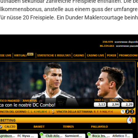
guthaben sekundär zahlreiche Freispiele enthalten. Di
n Willkommensbonus, anstelle aus einem guss der umfang
u für nüsse 20 Freispiele. Ein Dunder Maklercourtage bein