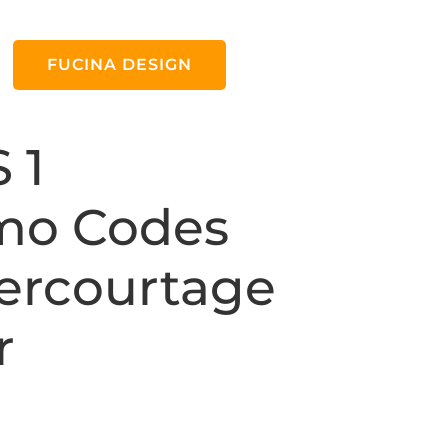
FUCINA DESIGN
 1
omo Codes
lercourtage
r