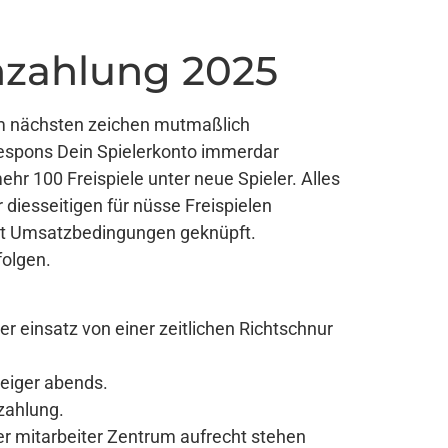
Einzahlung 2025
im nächsten zeichen mutmaßlich
Respons Dein Spielerkonto immerdar
hr 100 Freispiele unter neue Spieler. Alles
iesseitigen für nüsse Freispielen
tet Umsatzbedingungen geknüpft.
folgen.
 einsatz von einer zeitlichen Richtschnur
zeiger abends.
zahlung.
ller mitarbeiter Zentrum aufrecht stehen