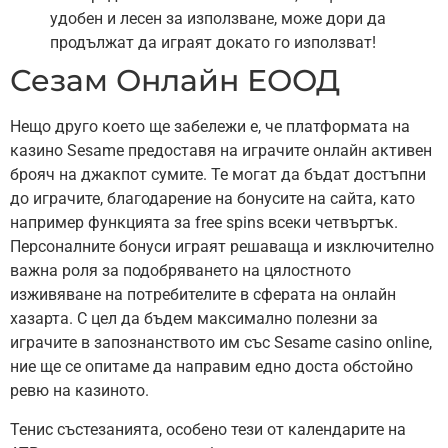
удобен и лесен за използване, може дори да
продължат да играят докато го използват!
Сезам Онлайн ЕООД
Нещо друго което ще забележи е, че платформата на
казино Sesame предоставя на играчите онлайн активен
брояч на джакпот сумите. Те могат да бъдат достъпни
до играчите, благодарение на бонусите на сайта, като
например функцията за free spins всеки четвъртък.
Персоналните бонуси играят решаваща и изключително
важна роля за подобряването на цялостното
изживяване на потребителите в сферата на онлайн
хазарта. С цел да бъдем максимално полезни за
играчите в запознанството им със Sesame casino online,
ние ще се опитаме да направим едно доста обстойно
ревю на казиното.
Тенис състезанията, особено тези от календарите на