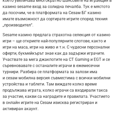
което увеличава многократно шансовете на играещия в
казино sesame вход за солидна печалба. Тук е мястото
да посочим, че в платформата на Сезам БГ казино
имате възможност да сортирате игрите според техния
„производител“.
Sesame казино предлага страхотна селекция от казино
игри – ще откриете най-популярните слотове, както и
игри на маса, игри на живо и т.н. С чудесни персонални
оферти, букмейкърът знае как да задържи играчите.
Участвате за мега джакпотите на CT Gaming и EGT и се
съревновавате с останалите играчи в ежемесечни
турнири. Разбира се платформата за залози има
и сезам мобилна версия съвместима с всички мобилни
устройства и таблети. Там виждате колко време
продължава играта, колко играчи са входирали такса
за участие, какви са наградите и правилата. Участието
в онлайн игрите на Сезам изисква регистриран и
активиран акаунт.