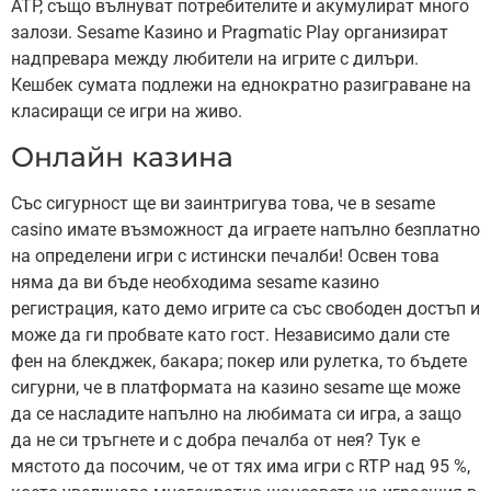
ATP, също вълнуват потребителите и акумулират много
залози. Sesame Казино и Pragmatic Play организират
надпревара между любители на игрите с дилъри.
Кешбек сумата подлежи на еднократно разиграване на
класиращи се игри на живо.
Онлайн казина
Със сигурност ще ви заинтригува това, че в sesame
casino имате възможност да играете напълно безплатно
на определени игри с истински печалби! Освен това
няма да ви бъде необходима sesame казино
регистрация, като демо игрите са със свободен достъп и
може да ги пробвате като гост. Независимо дали сте
фен на блекджек, бакара; покер или рулетка, то бъдете
сигурни, че в платформата на казино sesame ще може
да се насладите напълно на любимата си игра, а защо
да не си тръгнете и с добра печалба от нея? Тук е
мястото да посочим, че от тях има игри с RTP над 95 %,