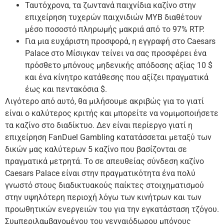
Ταυτόχρονα, τα ζωντανά παιχνίδια καζίνο στην
επιχείρηση τυχερών παιχνιδιών MYB διαθέτουν
μέσο ποσοστό πληρωμής μακριά από το 97% RTP.
Για μια ευχάριστη προσφορά, η εγγραφή στο Caesars
Palace στο Μίσιγκαν τείνει να σας προσφέρει ένα
πρόσθετο μπόνους μηδενικής απόδοσης αξίας 10 $
και ένα κίνητρο κατάθεσης που αξίζει πραγματικά
έως και πεντακόσια $.
Λιγότερο από αυτό, θα μιλήσουμε ακριβώς για το γιατί
είναι ο καλύτερος κριτής και μπορείτε να νομιμοποιήσετε
τα καζίνο στο διαδίκτυο. Δεν είναι περίεργο γιατί η
επιχείρηση FanDuel Gambling κατατάσσεται μεταξύ των
δικών μας καλύτερων 5 καζίνο που βασίζονται σε
πραγματικά μετρητά. Το σε απευθείας σύνδεση καζίνο
Caesars Palace είναι στην πραγματικότητα ένα πολύ
γνωστό στους διαδικτυακούς παίκτες στοιχηματισμού
στην υψηλότερη περιοχή λόγω των κινήτρων και των
προωθητικών ενεργειών του για την εγκατάσταση τζόγου.
Συμπεριλαμβανομένου του γενναιόδωρου μπόνους