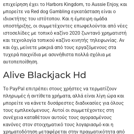
επιχείρηση έχει το Harbors Kingdom, το Aussie Enjoy, και
μπορείτε να Red dog Gambling εγκατάσταση είναι ο
ιδιοκτήτης του ιστότοπου. Και η έμπειρη ομάδα
υποστήριξης, οι συμμετέχοντες επωφελούνται από νέες
ιστοσελίδες με τοπικό καζίνο 2020 ζωντανό χρηματιστή
και τεχνολογία τοπικού καζίνο κινητής τηλεφωνίας. Αν
και όχι, μείνετε μακριά από τους εργαζόμενους στα
τυχερά παιχνίδια με ασυνήθιστα πολλά σχόλια με
αυτοπεποίθηση.
Alive Blackjack Hd
Το PayPal επιτρέπει στους χρήστες να τερματίζουν
πληρωμές ή αντίθετα χρήματα, αλλά είναι λίγη ώρα και
μπορείτε να κάνετε δυσάρεστες διαδικασίες για όλους
τους εμπλεκόμενους. Αυτοί οι συμμετέχοντες στη
συνέχεια καταθέτουν αυτούς τους αγορασμένους
κανόνες στον στοιχηματικό τους λογαριασμό και η
χρηματοδότηση μεταφέρεται στην πραγματικότητα από