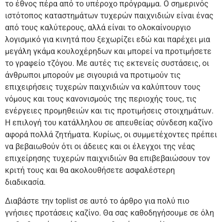
το έθνος πέρα ​​από το υπέροχο πρόγραμμα. Ο σημερινός
ιστότοπος καταστημάτων τυχερών παιχνιδιών είναι ένας
από τους καλύτερους, αλλά είναι το ολοκαίνουργιο
λογισμικό για κινητά που ξεχωρίζει εδώ και παρέχει μια
μεγάλη γκάμα κουλοχέρηδων και μπορεί να προτιμήσετε
το γραφείο τζόγου. Με αυτές τις εκτενείς συστάσεις, οι
άνθρωποι μπορούν με σιγουριά να προτιμούν τις
επιχειρήσεις τυχερών παιχνιδιών να καλύπτουν τους
νόμους και τους κανονισμούς της περιοχής τους, τις
ενέργειες προμηθειών και τις προτιμήσεις στοιχημάτων.
Η επιλογή του κατάλληλου σε απευθείας σύνδεση καζίνο
αφορά πολλά ζητήματα. Κυρίως, οι συμμετέχοντες πρέπει
να βεβαιωθούν ότι οι άδειες και οι έλεγχοι της νέας
επιχείρησης τυχερών παιχνιδιών θα επιβεβαιώσουν τον
κριτή τους και θα ακολουθήσετε ασφαλέστερη
διαδικασία.
Διαβάστε την toplist σε αυτό το άρθρο για πολύ πιο
γνήσιες προτάσεις καζίνο. Θα σας καθοδηγήσουμε σε όλη